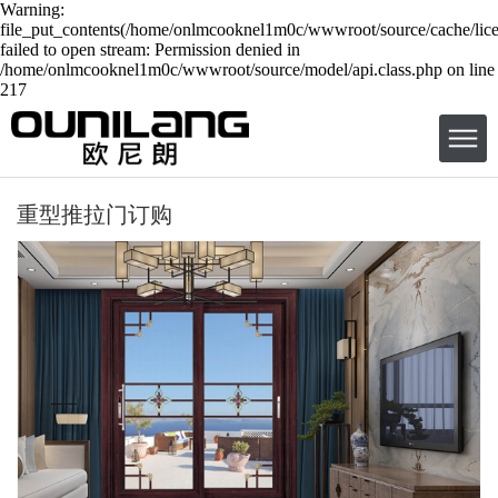
Warning:
file_put_contents(/home/onlmcooknel1m0c/wwwroot/source/cache/lice
failed to open stream: Permission denied in
/home/onlmcooknel1m0c/wwwroot/source/model/api.class.php on line
217
重型推拉门订购