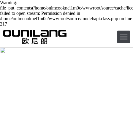
Warning:
file_put_contents(/home/onlmcooknel1m0c/wwwroot/source/cache/lice
failed to open stream: Permission denied in
/home/onlmcooknel1m0c/wwwroot/source/model/api.class.php on line
217