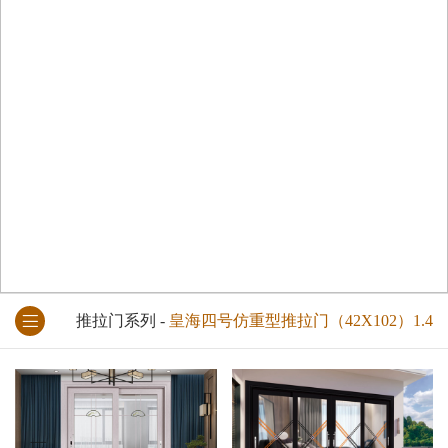
推拉门系列
-
皇海四号仿重型推拉门（42X102）1.4